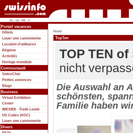
Portail vacances
Home
Hôtels
TopTen
Louer une camionnette
Location d'utilitaires
TOP TEN of 
Régions
Activités
Horloge mondiale
nicht verpass
Communauté
SwissChat
Petites annonces
Die Auswahl an Au
Blogs
Business
schönsten, spann
Virtual Exhibition
Familie haben wi
Center
IMEXBB - Trade Leads
HS Codes (HSC)
Louer une camionnette
Divers
Sportveranstaltungen
FAQs