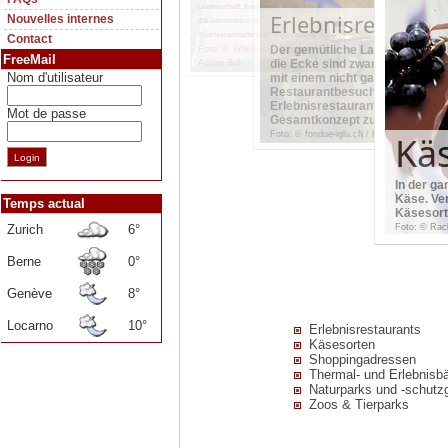
Leidenschaft, Emotionen, Sieg, Jubel -
Erlebnisrestaura
Nouvelles internes
die Atmosphäre an
Sportveranstaltungen ist einzigartig.
Contact
Der gemütliche Landgasthof und
Foto: © Wikimedia Commons /
FreeMail
die Ecke sind zwar ganz nett - 
Adrian Sulc
Nom d'utilisateur
mit einem nicht ganz alltäglich
Restaurantbesuch? Die vorgest
Erlebnisrestaurants bieten ei
Mot de passe
Gesamtkonzept zu einem best
Foto: © fondue-iglu.ch / Klopfenstein
Kä
In der ga
Käse. Ver
Temps actual
Käsesort
Zurich
6°
Foto: © Racl
Berne
0°
Genève
8°
Locarno
10°
Erlebnisrestaurants
Käsesorten
Shoppingadressen
Thermal- und Erlebnisb
Naturparks und -schutz
Zoos & Tierparks